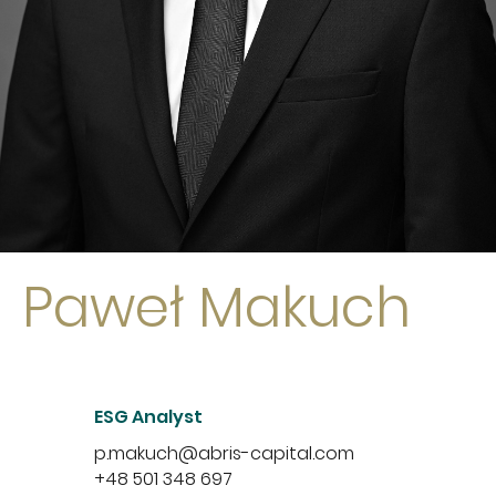
Paweł Makuch
ESG Analyst
p.makuch@abris-capital.com
+48 501 348 697